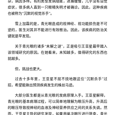
杂，病因多样。有的类型发病隐匿，进展缓慢，几乎没有自觉
症状，很多病人直到一只眼睛失明才被确诊。因此，这种疾病
也被称为“沉默的视觉杀手”。
雪上加霜的是，青光眼造成的视神经、视功能损伤是不可
逆的，医生对其并不能进行有效根治。因此，该疾病的防治关
键就是早发现。
关于青光眼的诸多“未解之谜”，正是吸引王亚星最早踏入
该领域研究的原因。在她看来，未知越多，值得研究的东西也
就越多。
但，挑战也更大。
过去十多年里，王亚星不屈不挠地跟这位“沉默杀手”过
招，希望能揪出预测疾病发生的蛛丝马迹。
大部分医生都是从青光眼的发病原理入手。王亚星解释，
青光眼的基本病理过程，可以简单地理解为眼压升高，升高后
的眼压导致视神经的血液及神经营养供应之间的关系失调。然
而，王亚星主导的研究发现，如果用单次眼压进行筛查，青光