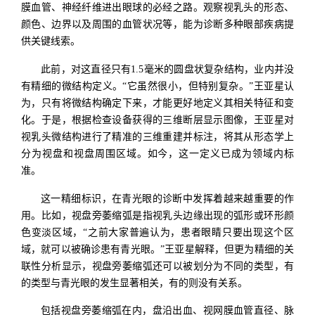
膜血管、神经纤维进出眼球的必经之路。观察视乳头的形态、
颜色、边界以及周围的血管状况等，能为诊断多种眼部疾病提
供关键线索。
此前，对这直径只有1.5毫米的圆盘状复杂结构，业内并没
有精细的微结构定义。“它虽然很小，但特别复杂。”王亚星认
为，只有将微结构确定下来，才能更好地定义其相关特征和变
化。于是，根据检查设备获得的三维断层显示图像，王亚星对
视乳头微结构进行了精准的三维重建并标注，将其从形态学上
分为视盘和视盘周围区域。如今，这一定义已成为领域内标
准。
这一精细标识，在青光眼的诊断中发挥着越来越重要的作
用。比如，视盘旁萎缩弧是指视乳头边缘出现的弧形或环形颜
色变淡区域，“之前大家普遍认为，患者眼睛只要出现这个区
域，就可以被确诊患有青光眼。”王亚星解释，但更为精细的关
联性分析显示，视盘旁萎缩弧还可以被划分为不同的类型，有
的类型与青光眼的发生显著相关，有的则没有关系。
包括视盘旁萎缩弧在内，盘沿出血、视网膜血管直径、脉