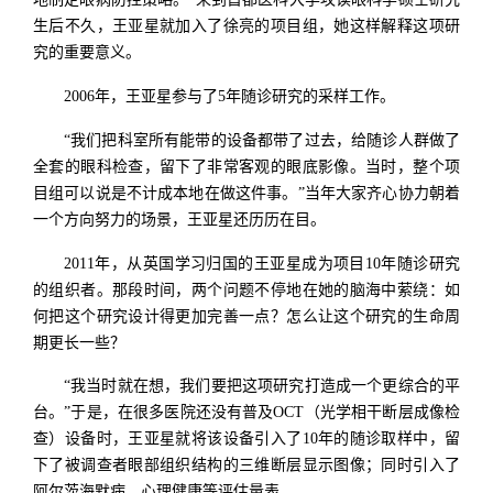
生后不久，王亚星就加入了徐亮的项目组，她这样解释这项研
究的重要意义。
2006年，王亚星参与了5年随诊研究的采样工作。
“我们把科室所有能带的设备都带了过去，给随诊人群做了
全套的眼科检查，留下了非常客观的眼底影像。当时，整个项
目组可以说是不计成本地在做这件事。”当年大家齐心协力朝着
一个方向努力的场景，王亚星还历历在目。
2011年，从英国学习归国的王亚星成为项目10年随诊研究
的组织者。那段时间，两个问题不停地在她的脑海中萦绕：如
何把这个研究设计得更加完善一点？怎么让这个研究的生命周
期更长一些？
“我当时就在想，我们要把这项研究打造成一个更综合的平
台。”于是，在很多医院还没有普及OCT（光学相干断层成像检
查）设备时，王亚星就将该设备引入了10年的随诊取样中，留
下了被调查者眼部组织结构的三维断层显示图像；同时引入了
阿尔茨海默病、心理健康等评估量表。