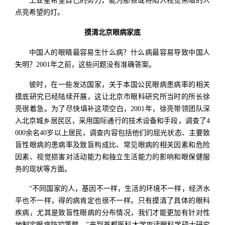
王亚星希望自己的努力，能为那些或将陷入视觉黑暗的人
点亮希望的灯。
摸清北京眼病家底
中国人的眼睛最容易生什么病？什么病最容易导致中国人
失明？2001年之前，这些问题没有准确答案。
彼时，在一些发达国家，关于本国公民眼病患病率的相关
摸底研究已经陆续开展，这让北京市眼科研究所当时的所长徐
亮很着急。为了尽快填补这项空白，2001年，徐亮带领团队深
入北京城乡居民区，采用国际通行的技术设备和手段，调查了4
000余名40岁以上居民，调查内容包括他们的屈光状态、主要致
盲性眼病的患病率及致盲构成比、常见眼病的相关因素和危险
因素、视觉损害对活动能力和独立生活能力的影响和眼保健服
务的现状等方面。
“不同国家的人，基因不一样，生活的环境不一样，经济水
平也不一样，得的病肯定也很不一样。只有摸清了具体的眼科
疾病，尤其是致盲性眼病的分布情况，我们才能更加有针对性
地制定眼病防控策略。”来到首都医科大学攻读眼科学硕士研究