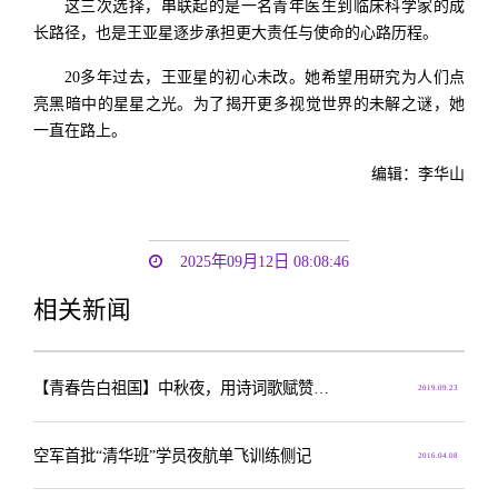
这三次选择，串联起的是一名青年医生到临床科学家的成
长路径，也是王亚星逐步承担更大责任与使命的心路历程。
20多年过去，王亚星的初心未改。她希望用研究为人们点
亮黑暗中的星星之光。为了揭开更多视觉世界的未解之谜，她
一直在路上。
编辑：李华山
2025年09月12日 08:08:46
相关新闻
【青春告白祖国】中秋夜，用诗词歌赋赞美祖国 “清华式告白”献给最爱的您
2019.09.23
空军首批“清华班”学员夜航单飞训练侧记
2016.04.08