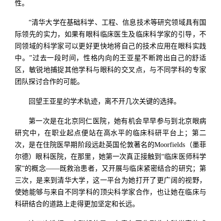
性。
“清华大学在基础科学、工程、信息技术等研究领域具有国
际领先的实力，如果有眼科临床医生及临床科学家的引导，不
同领域的科学家可以更好更快地将自己的技术应用在眼科实践
中。”过去一段时间，性格内向的王亚星不断跨出自己的舒适
区，敏锐地捕捉其他学科与眼科的交叉点，与不同学科的专家
团队探讨合作的可能。
回望王亚星的学术轨迹，离不开几次关键的选择。
第一次是在北京同仁医院，她有机会早早参与到北京眼病
研究中，在职业起点便站在高水平的临床科研平台上；第二
次，是在住院医早期阶段远赴英国伦敦著名的Moorfields（墨菲
尔德）眼科医院，在那里，她第一次真正接触到“临床医师科学
家”的概念——既救治患者，又开展与临床紧密结合的研究；第
三次，是来到清华大学，这一平台为她打开了更广阔的视野，
使她能够与来自不同学科的顶尖科学家合作，也让她在临床与
科研结合的道路上走得更加坚定和长远。