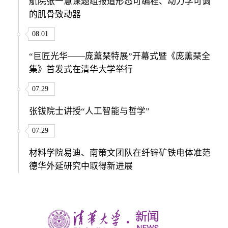
航院张一慧课题组报道形态可编程、动力学可调
的肌骨致动器
08.01
“巨匠光华——庞薰琹特展”开幕式暨《庞薰琹全
集》首发式在清华大学举行
07.29
张钹院士讲授“人工智能与哲学”
07.29
材料学院易迪、南策文团队在纤锌矿铁电体准范
德华外延研究中取得新进展