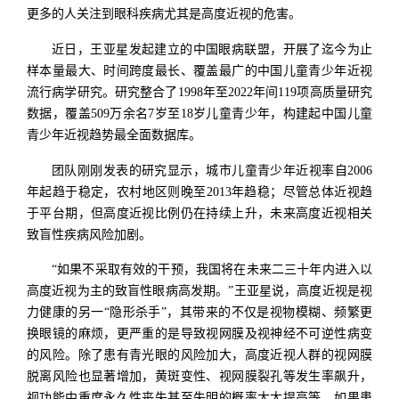
更多的人关注到眼科疾病尤其是高度近视的危害。
近日，王亚星发起建立的中国眼病联盟，开展了迄今为止
样本量最大、时间跨度最长、覆盖最广的中国儿童青少年近视
流行病学研究。研究整合了1998年至2022年间119项高质量研究
数据，覆盖509万余名7岁至18岁儿童青少年，构建起中国儿童
青少年近视趋势最全面数据库。
团队刚刚发表的研究显示，城市儿童青少年近视率自2006
年起趋于稳定，农村地区则晚至2013年趋稳；尽管总体近视趋
于平台期，但高度近视比例仍在持续上升，未来高度近视相关
致盲性疾病风险加剧。
“如果不采取有效的干预，我国将在未来二三十年内进入以
高度近视为主的致盲性眼病高发期。”王亚星说，高度近视是视
力健康的另一“隐形杀手”，其带来的不仅是视物模糊、频繁更
换眼镜的麻烦，更严重的是导致视网膜及视神经不可逆性病变
的风险。除了患有青光眼的风险加大，高度近视人群的视网膜
脱离风险也显著增加，黄斑变性、视网膜裂孔等发生率飙升，
视功能中重度永久性丧失甚至失明的概率大大提高等。如果患