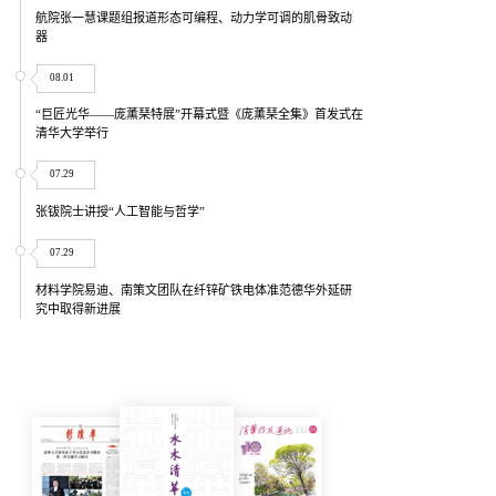
航院张一慧课题组报道形态可编程、动力学可调的肌骨致动
器
08.01
“巨匠光华——庞薰琹特展”开幕式暨《庞薰琹全集》首发式在
清华大学举行
07.29
张钹院士讲授“人工智能与哲学”
07.29
材料学院易迪、南策文团队在纤锌矿铁电体准范德华外延研
究中取得新进展