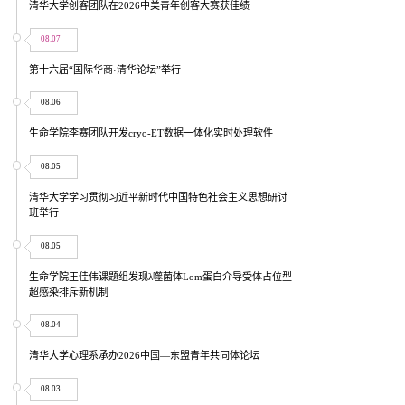
清华大学创客团队在2026中美青年创客大赛获佳绩
08.07
第十六届“国际华商·清华论坛”举行
08.06
生命学院李赛团队开发cryo-ET数据一体化实时处理软件
08.05
清华大学学习贯彻习近平新时代中国特色社会主义思想研讨
班举行
08.05
生命学院王佳伟课题组发现λ噬菌体Lom蛋白介导受体占位型
超感染排斥新机制
08.04
清华大学心理系承办2026中国—东盟青年共同体论坛
08.03