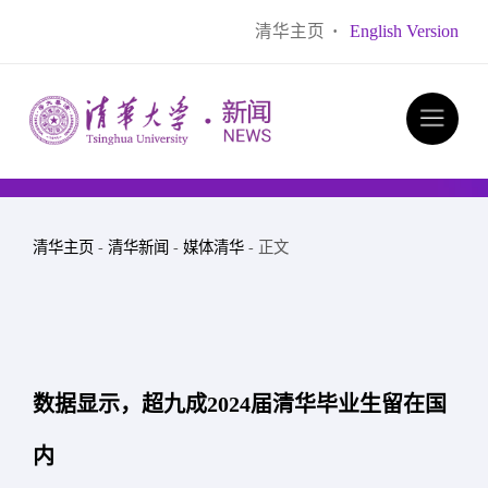
清华主页
·
English Version
清华主页
-
清华新闻
-
媒体清华
- 正文
数据显示，超九成2024届清华毕业生留在国
内