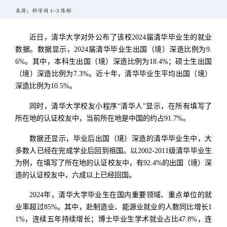
来源：科学网 1-3 陈彬
近日，清华大学对外公布了该校2024届清华毕业生的就业
数据。数据显示，2024届清华毕业生出国（境）深造比例为9.
6%。其中，本科生出国（境）深造比例为18.4%；硕士生出国
（境）深造比例为7.3%。近十年，清华毕业生平均出国（境）
深造比例为10.5%。
同时，清华大学校友小程序“清华人”显示，在所有填写了
所在地的认证校友中，当前所在地是中国的约占91.7%。
数据还显示，毕业后出国（境）深造的清华毕业生中，大
多数人已经在完成学业后回到祖国。以2002-2011级清华毕业生
为例，在填写了所在地的认证校友中，有92.4%的出国（境）深
造的认证校友中，六成以上已经回国。
2024年，清华大学毕业生在国内重要领域、重点单位的就
业率超过85%。其中，赴制造业、能源业就业的人数同比增长1
1%，连续五年持续增长；博士毕业生学术就业占比47.8%，连