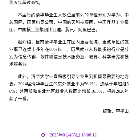
续五年超过45%。
本届签约清华毕业生人数位居前列的单位分别为华为、中
芯国际、国家电网公司、中国航天科技集团、中国兵器工业集
团、中国核工业集团比亚迪、腾讯、阿里巴巴。
据介绍，目前清华毕业生在国内重要领域、重点单位的就
业率已连续十多年在80%以上。历届就业人数最多的行业是分
别为信息传输、软件和信息技术服务业、教育、科学研究和技
术服务业。
此外，清华大学一直积极引导毕业生到祖国最需要的地方
去。2024届清华毕业生的京外就业率为56.2%，连续十年超过5
0%；赴西部和东北地区就业人数同比增长16.5%，相较2020年
翻了一番。
编辑：李华山
2025年01月05日 18:08:12