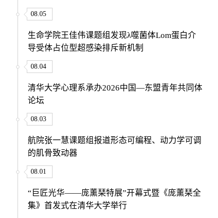
08.05
生命学院王佳伟课题组发现λ噬菌体Lom蛋白介
导受体占位型超感染排斥新机制
08.04
清华大学心理系承办2026中国—东盟青年共同体
论坛
08.03
航院张一慧课题组报道形态可编程、动力学可调
的肌骨致动器
08.01
“巨匠光华——庞薰琹特展”开幕式暨《庞薰琹全
集》首发式在清华大学举行