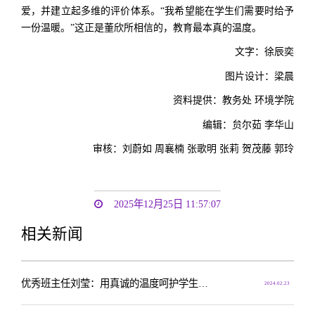
爱，并建立起多维的评价体系。“我希望能在学生们需要时给予
一份温暖。”这正是董欣所相信的，教育最本真的温度。
文字：徐辰奕
图片设计：梁晨
资料提供：教务处 环境学院
编辑：贠尔茹 李华山
审核：
刘蔚如 周襄楠 张歌明 张莉
贺茂藤 郭玲
2025年12月25日 11:57:07
相关新闻
优秀班主任刘莹：用真诚的温度呵护学生成长
2024.02.23