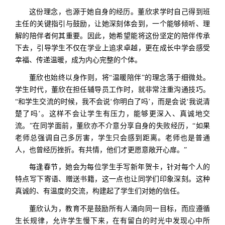
这份理念，也源于她自身的经历。董欣求学时自己得到班
主任的关键指引与鼓励，让她深刻体会到，一个能够倾听、理
解的陪伴者何其重要。因此，她希望能将这份坚定的陪伴传承
下去，引导学生不仅在学业上追求卓越，更在成长中学会感受
幸福、传递温暖，成为内心完整的个体。
董欣也始终以身作则，将“温暖陪伴”的理念落于细微处。
学生时代，董欣在担任辅导员工作时，就非常注重沟通技巧。
“和学生交流的时候，我不会说‘你明白了吗’，而是会说‘我说清
楚了吗’。这样不会让学生有压力，能够更深入、真诚地交
流。”在同学面前，董欣亦不介意分享自身的失败经历，“如果
老师总强调自己多厉害，学生只会感到距离。老师也是普通
人，也曾经历挫折。有共情，他们才更愿意敞开心扉。”
每逢春节，她会为每位学生手写新年贺卡，针对每个人的
特点写下寄语、赠送书籍，这一点也让同学们印象深刻。这种
真诚的、有温度的交流，构建起了学生们对她的信任。
董欣认为，教育不是鼓励所有人涌向同一目标，而应遵循
生长规律，允许学生慢下来，在有留白的时光中发现心中所