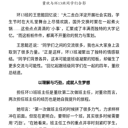
董欣与环13班同学们合影
环13班的王思懿回忆说：“大二去白洋淀开展社会实践，学
生节时在大礼堂舞台上尽情欢跳，国外交换时聚在一起煮火
锅……这些点点滴滴的‘小事’，汇聚成了丰满而独特的大学记
忆。”而这桩桩件件，都离不开董欣的努力与策划。
王思懿还说：“同学们之间的交流很多，我也从大家身上汲
取到了很多力量。”正是这样，环13班凝聚出了独特的情感联
结。“同学们背景各异，这本可能是班级凝聚的短板，却催生了
更多交流与可能性。”回忆起跟班级同学们在一起的四年，董欣
总结道。
以理解与巧劲，成就人生梦想
担任环13班班主任是董欣第二次做班主任，对董欣而言，
两次担任班主任的经历也是她自我提升的旅程。
她坦言：“第一次做班主任的时候拼了很多力气，力求样样
冲在前面。但现在更明白，要带好一个班，其实很多时候需要
用‘巧劲’。”在她看来，班主任工作的重点并非时刻紧盯学生，