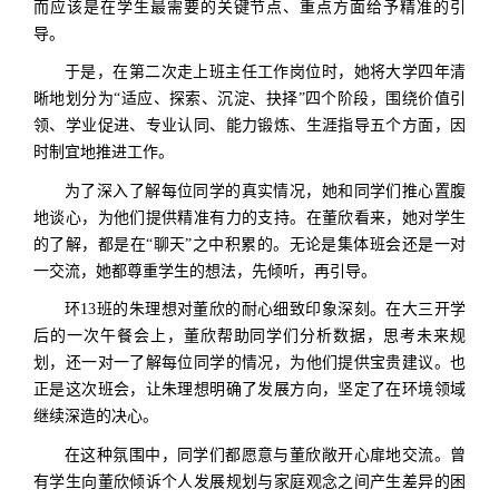
而应该是在学生最需要的关键节点、重点方面给予精准的引
导。
于是，在第二次走上班主任工作岗位时，她将大学四年清
晰地划分为“适应、探索、沉淀、抉择”四个阶段，围绕价值引
领、学业促进、专业认同、能力锻炼、生涯指导五个方面，因
时制宜地推进工作。
为了深入了解每位同学的真实情况，她和同学们推心置腹
地谈心，为他们提供精准有力的支持。在董欣看来，她对学生
的了解，都是在“聊天”之中积累的。无论是集体班会还是一对
一交流，她都尊重学生的想法，先倾听，再引导。
环13班的朱理想对董欣的耐心细致印象深刻。在大三开学
后的一次午餐会上，董欣帮助同学们分析数据，思考未来规
划，还一对一了解每位同学的情况，为他们提供宝贵建议。也
正是这次班会，让朱理想明确了发展方向，坚定了在环境领域
继续深造的决心。
在这种氛围中，同学们都愿意与董欣敞开心扉地交流。曾
有学生向董欣倾诉个人发展规划与家庭观念之间产生差异的困