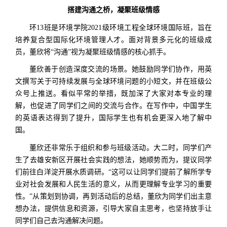
搭建沟通之桥，凝聚班级情感
环13班是环境学院2021级环境工程全球环境国际班，旨在
培养复合型国际化环境管理人才。面对背景多元化的班级成
员，董欣将“沟通”视为凝聚班级情感的核心抓手。
董欣善于创造深度交流的场景。她鼓励同学们协作，用英
文撰写关于可持续发展与全球环境问题的小短文，并在班级公
众号上推送。看似平常的举措，既加深了大家对本专业的理
解，也促进了同学们之间的交流与合作。在写作中，中国学生
的英语表达得到了提升，国际学生也有机会更深入地了解中
国。
董欣还非常乐于组织和参与班级活动。大二时，同学们产
生了去雄安新区开展社会实践的想法，她顺势而为，提议同学
们前往白洋淀开展水质调研。“这可以让同学们提前了解所学专
业对社会发展和人民生活的意义，从而更理解专业学习的重要
性。”从策划到协调，再到活动后的总结，董欣为同学们出主意
想办法，提供信息和资源，引导大家自主思考，也坚持放手让
同学们自己去沟通解决问题。