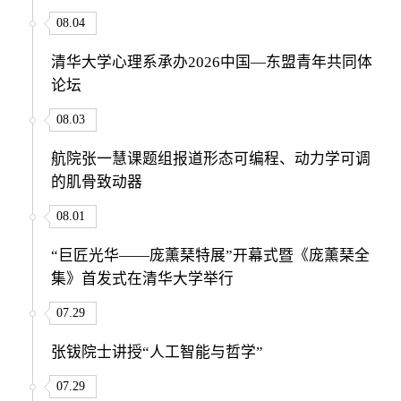
08.04
清华大学心理系承办2026中国—东盟青年共同体
论坛
08.03
航院张一慧课题组报道形态可编程、动力学可调
的肌骨致动器
08.01
“巨匠光华——庞薰琹特展”开幕式暨《庞薰琹全
集》首发式在清华大学举行
07.29
张钹院士讲授“人工智能与哲学”
07.29