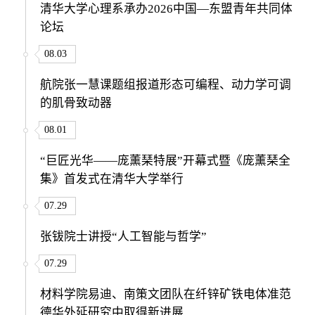
清华大学心理系承办2026中国—东盟青年共同体
论坛
08.03
航院张一慧课题组报道形态可编程、动力学可调
的肌骨致动器
08.01
“巨匠光华——庞薰琹特展”开幕式暨《庞薰琹全
集》首发式在清华大学举行
07.29
张钹院士讲授“人工智能与哲学”
07.29
材料学院易迪、南策文团队在纤锌矿铁电体准范
德华外延研究中取得新进展