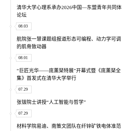
清华大学心理系承办2026中国—东盟青年共同体
论坛
08.03
航院张一慧课题组报道形态可编程、动力学可调
的肌骨致动器
08.01
“巨匠光华——庞薰琹特展”开幕式暨《庞薰琹全
集》首发式在清华大学举行
07.29
张钹院士讲授“人工智能与哲学”
07.29
材料学院易迪、南策文团队在纤锌矿铁电体准范