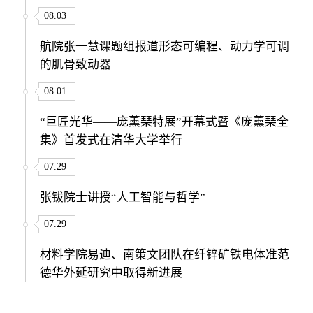
08.03
航院张一慧课题组报道形态可编程、动力学可调
的肌骨致动器
08.01
“巨匠光华——庞薰琹特展”开幕式暨《庞薰琹全
集》首发式在清华大学举行
07.29
张钹院士讲授“人工智能与哲学”
07.29
材料学院易迪、南策文团队在纤锌矿铁电体准范
德华外延研究中取得新进展