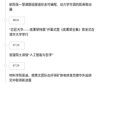
航院张一慧课题组报道形态可编程、动力学可调的肌骨致动
器
08.01
“巨匠光华——庞薰琹特展”开幕式暨《庞薰琹全集》首发式在
清华大学举行
07.29
张钹院士讲授“人工智能与哲学”
07.29
材料学院易迪、南策文团队在纤锌矿铁电体准范德华外延研
究中取得新进展