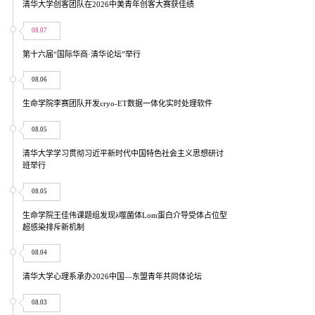
清华大学创客团队在2026中美青年创客大赛获佳绩
08.07
第十六届“国际华商·清华论坛”举行
08.06
生命学院李赛团队开发cryo-ET数据一体化实时处理软件
08.05
清华大学学习贯彻习近平新时代中国特色社会主义思想研讨
班举行
08.05
生命学院王佳伟课题组发现λ噬菌体Lom蛋白介导受体占位型
超感染排斥新机制
08.04
清华大学心理系承办2026中国—东盟青年共同体论坛
08.03