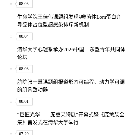
08.05
生命学院王佳伟课题组发现λ噬菌体Lom蛋白介
导受体占位型超感染排斥新机制
08.04
清华大学心理系承办2026中国—东盟青年共同体
论坛
08.03
航院张一慧课题组报道形态可编程、动力学可调
的肌骨致动器
08.01
“巨匠光华——庞薰琹特展”开幕式暨《庞薰琹全
集》首发式在清华大学举行
07.29