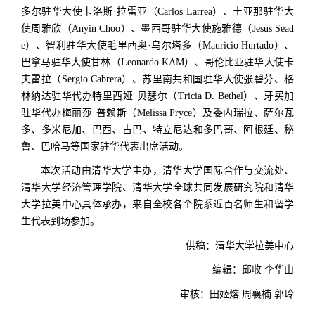
多尔驻华大使卡洛斯·拉雷亚（Carlos Larrea）、圭亚那驻华大
使周雅欣（Anyin Choo）、墨西哥驻华大使施雅德（Jesús Sead
e）、智利驻华大使毛里西奥·乌尔塔多（Mauricio Hurtado）、
巴拿马驻华大使甘林（Leonardo KAM）、哥伦比亚驻华大使卡
夫雷拉（Sergio Cabrera）、苏里南共和国驻华大使张碧芬、格
林纳达驻华代办特里西娅·贝瑟尔（Tricia D. Bethel）、牙买加
驻华代办梅丽莎·普赖斯（Melissa Pryce）及委内瑞拉、萨尔瓦
多、多米尼加、巴西、古巴、特立尼达和多巴哥、阿根廷、秘
鲁、巴哈马等国家驻华代表出席活动。
本次活动由清华大学主办，清华大学国际合作与交流处、
清华大学经济管理学院、清华大学全球共同发展研究院和清华
大学拉美中心具体承办，来自全校各个院系近百名师生和留学
生代表到场参加。
供稿：清华大学拉美中心
编辑：邱收 李华山
审核：田姬熔 周襄楠 郭玲