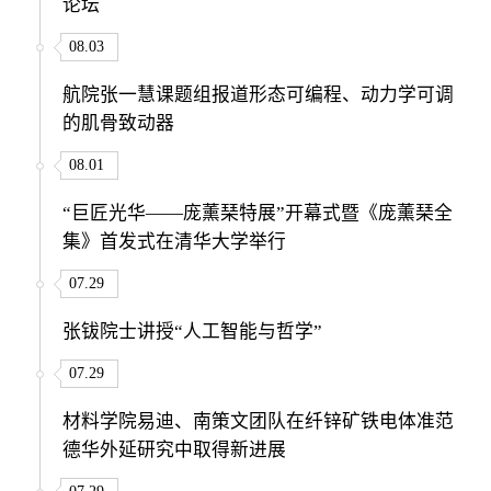
论坛
08.03
航院张一慧课题组报道形态可编程、动力学可调
的肌骨致动器
08.01
“巨匠光华——庞薰琹特展”开幕式暨《庞薰琹全
集》首发式在清华大学举行
07.29
张钹院士讲授“人工智能与哲学”
07.29
材料学院易迪、南策文团队在纤锌矿铁电体准范
德华外延研究中取得新进展