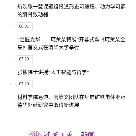
航院张一慧课题组报道形态可编程、动力学可调
的肌骨致动器
08.01
“巨匠光华——庞薰琹特展”开幕式暨《庞薰琹全
集》首发式在清华大学举行
07.29
张钹院士讲授“人工智能与哲学”
07.29
材料学院易迪、南策文团队在纤锌矿铁电体准范
德华外延研究中取得新进展