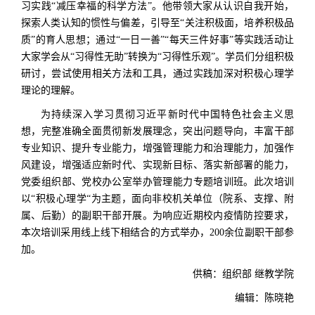
习实践“减压幸福的科学方法”。他带领大家从认识自我开始，
探索人类认知的惯性与偏差，引导至“关注积极面，培养积极品
质”的育人思想；通过“一日一善”“每天三件好事”等实践活动让
大家学会从“习得性无助”转换为“习得性乐观”。学员们分组积极
研讨，尝试使用相关方法和工具，通过实践加深对积极心理学
理论的理解。
为持续深入学习贯彻习近平新时代中国特色社会主义思
想，完整准确全面贯彻新发展理念，突出问题导向，丰富干部
专业知识、提升专业能力，增强管理能力和治理能力，加强作
风建设，增强适应新时代、实现新目标、落实新部署的能力，
党委组织部、党校办公室举办管理能力专题培训班。此次培训
以“积极心理学“为主题，面向非校机关单位（院系、支撑、附
属、后勤）的副职干部开展。为响应近期校内疫情防控要求，
本次培训
采用线上线下相结合的方式举办，200余位副职干部参
加。
供稿：组织部 继教学院
编辑：陈晓艳