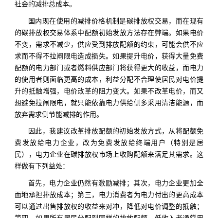
社会的减排总成本。
国内现在使用的减排价格机制是碳排放权交易，而在现有
的碳排放权交易体系中配额初始发放方法存在弊端。如果电价
不变，需求不减少，供应受到排放配额的约束，可能会供不应
求而不得不拉闸限电造成损失。如果提升电价，获得大量免费
配额的电力部门或者燃料供应部门将获得更大的收益，而电力
的使用者则面临更高的成本，利益分配不合理使居民对电价提
升的抵触增强，电价改革的阻力变大。如果不改革电价，而又
想避免拉闸限电，就只能依靠电力供给侧多采用清洁能源，而
放弃需求侧节能减排的作用。
因此，我建议改革排放配额的初始发放方式，从将配额免
费发放给电力企业，改为免费发放给终端用户（特别是居
民），电力企业在碳排放权市场上收购配额来满足其需求。这
样做有下列益处：
首先，电力企业仍然有激励减排；其次，电力企业更加全
面地承担排放成本；第三，电力消费者为电力付出的更高成本
可以通过出售排放权的收益来对冲，降低对电价调整的抵触；