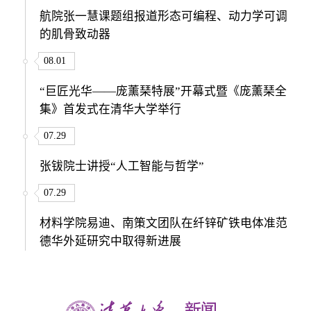
航院张一慧课题组报道形态可编程、动力学可调
的肌骨致动器
08.01
“巨匠光华——庞薰琹特展”开幕式暨《庞薰琹全
集》首发式在清华大学举行
07.29
张钹院士讲授“人工智能与哲学”
07.29
材料学院易迪、南策文团队在纤锌矿铁电体准范
德华外延研究中取得新进展