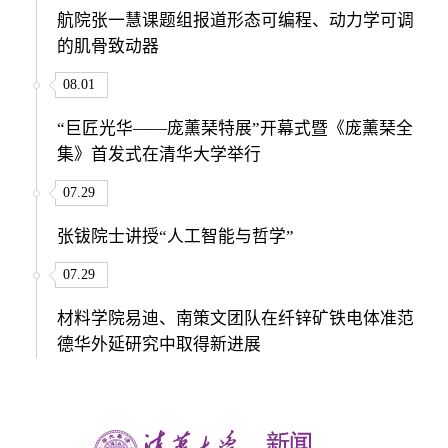
航院张一慧课题组报道形态可编程、动力学可调
的肌骨致动器
08.01
“巨匠光华——庞薰琹特展”开幕式暨《庞薰琹全
集》首发式在清华大学举行
07.29
张钹院士讲授“人工智能与哲学”
07.29
材料学院易迪、南策文团队在纤锌矿铁电体准范
德华外延研究中取得新进展