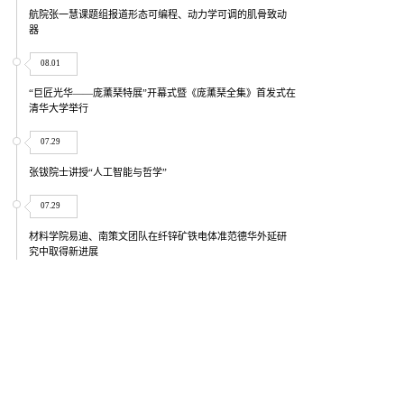
航院张一慧课题组报道形态可编程、动力学可调的肌骨致动
器
08.01
“巨匠光华——庞薰琹特展”开幕式暨《庞薰琹全集》首发式在
清华大学举行
07.29
张钹院士讲授“人工智能与哲学”
07.29
材料学院易迪、南策文团队在纤锌矿铁电体准范德华外延研
究中取得新进展