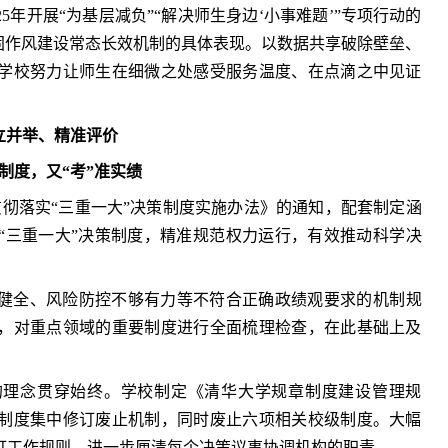
5年开展“为基层减负”“解决师生身边‘小事难题’”专项行动的
固作风建设常态长效机制的具体表现。以数据共享破除壁垒、
学校努力让师生在细微之处感受服务温度、在点滴之中见证
立并举、精准评价
制度，又“考”准实绩
贯彻落实“三重一大”决策制度实施办法》的通知，配套制定涵
“三重一大”决策制度，精准规范权力运行，有效推动科学决
健全、风险防控不够有力等不符合正确政绩观要求的机制规
，对重点领域的重要制度进行全面梳理检查，在此基础上及
的理念贯穿始终。学校制定《清华大学规章制度建设管理规
制度集中修订废止机制，同时废止六项相关校级制度。大幅
订工作规则，进一步厘清每个决策议事协调机构的职责。