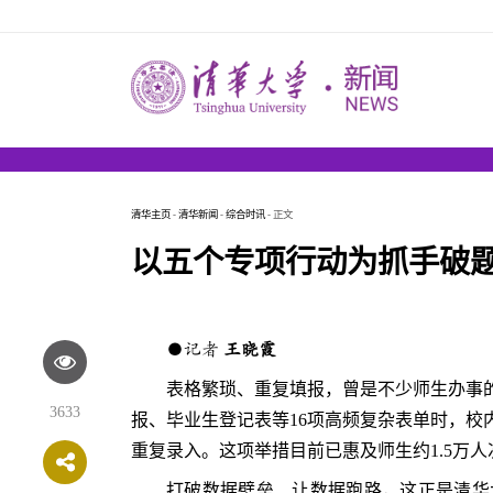
清华主页
-
清华新闻
-
综合时讯
- 正文
以五个专项行动为抓手破
●记者
王晓霞
表格繁琐、重复填报，曾是不少师生办事
3633
报、毕业生登记表等16项高频复杂表单时，校
重复录入。这项举措目前已惠及师生约1.5万人
打破数据壁垒、让数据跑路，这正是清华