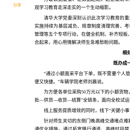
分享
观学习教育走深走实的一个生动缩影。
清华大学党委深刻认识此次学习教育的重
实施持续为基层减负、规章制度清理完善、考
管理等五个专项行动，在健全机制、补齐短板、
合起来，用心用情解决师生急难愁盼问题。
细
既办成
“通过小额直采平台下单，既不需要个人
便又快捷。”车辆学院老师刘晨说。
为方便各单位采购50万元以下的小额货物
批—供货—收货—结算”全链条，面向全校试运
线上服务提质增效的同时，线下“关键小事
针对师生关切的东侧门晚高峰交通堵点难
通优化措施。通过拓宽慢行通道、高峰时段禁