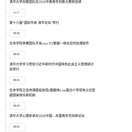
清华大学创客团队在2026中美青年创客大赛获佳绩
08.07
第十六届“国际华商·清华论坛”举行
08.06
生命学院李赛团队开发cryo-ET数据一体化实时处理软件
08.05
清华大学学习贯彻习近平新时代中国特色社会主义思想研讨
班举行
08.05
生命学院王佳伟课题组发现λ噬菌体Lom蛋白介导受体占位型
超感染排斥新机制
08.04
清华大学心理系承办2026中国—东盟青年共同体论坛
08.03