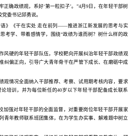
正确政绩观，系好‘第一粒扣子’。”4月9日，在年轻干部树
校党委书记邱勇说。
语》《干在实处 走在前列——推进浙江新发展的思考与实
思考学、带着感情学，围绕“政绩为谁而树？树什么样的政
作风硬的年轻干部队伍，学校靶向开展纠治年轻干部政绩观
准纠偏正向，引导广大青年骨干在严管下成长、在磨砺中成
绩观情况全面纳入干部推荐、考察、试用期考核内容，要求
论培训，并为每位新任的40岁以下年轻干部配备成长联系
学校加强对年轻干部的全面监督，对重要岗位年轻干部开展家
列青年教师联系班团集体，在为学生办实事、解难题中树立