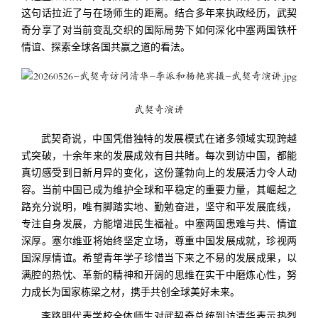
这句话拉近了与在场师生的距离。结合多年来执政经历，武契
奇分享了对当前变乱交织的国际局势下如何深化中塞两国铁杆
情谊、探索全球各国共赢之道的看法。
武契奇演讲
武契奇说，中国凭借独特的发展模式在诸多领域实现跨越
式突破，十余年来的发展成效有目共睹。每次到访中国，都能
真切感受到日新月异的变化，这份蓬勃向上的发展活力令人动
容。当前中国已成为维护全球和平稳定的重要力量，其崛起之
路充分说明，唯有脚踏实地、勤勉奋进，坚守和平发展底线，
专注自身发展，方能增进民生福祉。中塞两国患难与共、情谊
深厚。塞尔维亚将始终坚定立场，尊重中国发展成就，珍视两
国深厚情谊。希望青年学子珍惜当下来之不易的发展成果，以
满腔的热忱、革新的精神和开阔的思维在实干中磨炼心性，努
力成长为国家栋梁之材，携手共创全球美好未来。
李路明代表学校全体师生对武契奇总统到访清华表示热烈