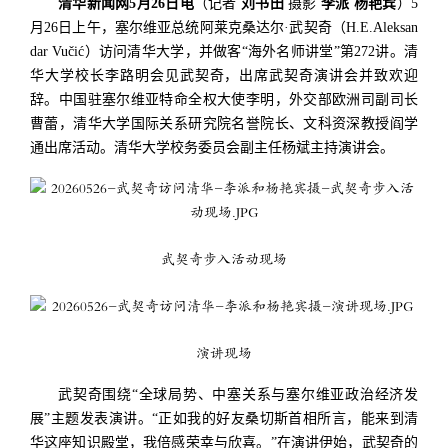
清华新闻网5月26日电
（记者
刘书田
摄影
李派 杨艳宾
）5
月26日上午，塞尔维亚总统阿莱克桑达尔·武契奇（H.E.Aleksan
dar Vučić）访问清华大学，并做客“海外名师讲堂”第272讲。清
华大学校长李路明会见武契奇，出席武契奇演讲会并致欢迎
辞。中国驻塞尔维亚特命全权大使李明，外交部欧洲司副司长
曹蕾，清华大学国际关系研究院名誉院长、文科资深教授阎学
通出席活动。清华大学校务委员会副主任杨斌主持演讲会。
武契奇步入活动现场
演讲现场
武契奇围绕“全球局势、中塞关系与塞尔维亚政治经济发
展”主题发表演讲。“正如我的好友桑切斯首相所言，能来到清
华这座知识殿堂，我倍感荣幸与欣喜。”在演讲伊始，武契奇的