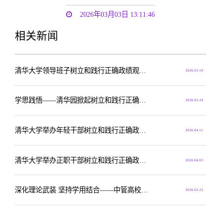
2026年03月03日 13:11:46
相关新闻
清华大学领导班子树立和践行正确政绩观学习教育读书班开班
2026.03.19
学思践悟——清华园掀起树立和践行正确政绩观学习教育热潮
2026.03.24
清华大学举办年轻干部树立和践行正确政绩观学习教育专题培训班
2026.04.11
清华大学举办正职干部树立和践行正确政绩观学习教育专题研讨班
2026.04.03
深化理论武装 坚持学用结合——中管高校扎实开展树立和践行正确政绩观学习教育
2026.03.22