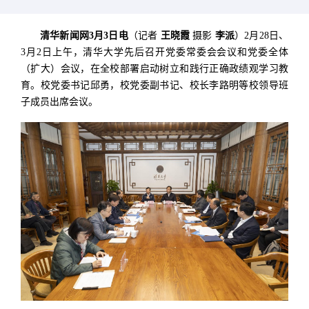
清华新闻网3月3日电
（记者
王晓霞
摄影
李派
）2月28日、
3月2日上午，清华大学先后召开党委常委会会议和党委全体
（扩大）会议，在全校部署启动树立和践行正确政绩观学习教
育。校党委书记邱勇，校党委副书记、校长李路明等校领导班
子成员出席会议。