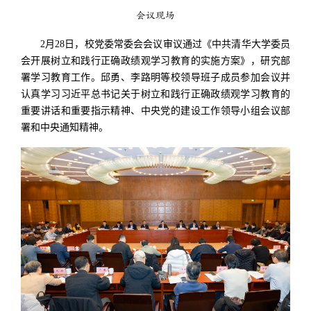
会议现场
2月28日，校党委常委会会议审议通过《中共清华大学委员
会开展树立和践行正确政绩观学习教育的实施方案》，研究部
署学习教育工作。邱勇、李路明等校领导班子成员参加会议并
认真学习习近平总书记关于树立和践行正确政绩观学习教育的
重要讲话和重要指示精神、中央党的建设工作领导小组会议部
署和中央通知精神。