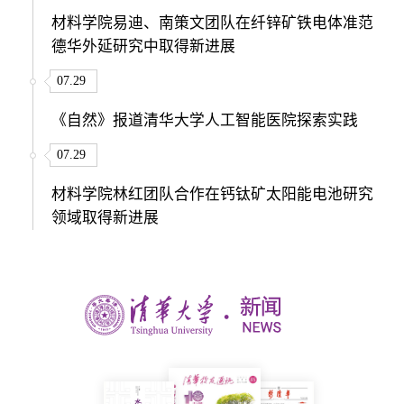
材料学院易迪、南策文团队在纤锌矿铁电体准范
德华外延研究中取得新进展
07.29
《自然》报道清华大学人工智能医院探索实践
07.29
材料学院林红团队合作在钙钛矿太阳能电池研究
领域取得新进展