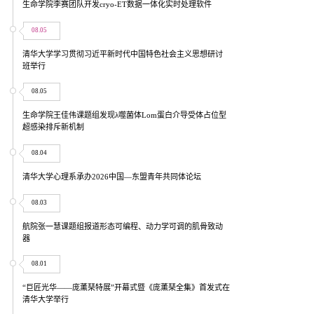
生命学院李赛团队开发cryo-ET数据一体化实时处理软件
08.05
清华大学学习贯彻习近平新时代中国特色社会主义思想研讨
班举行
08.05
生命学院王佳伟课题组发现λ噬菌体Lom蛋白介导受体占位型
超感染排斥新机制
08.04
清华大学心理系承办2026中国—东盟青年共同体论坛
08.03
航院张一慧课题组报道形态可编程、动力学可调的肌骨致动
器
08.01
“巨匠光华——庞薰琹特展”开幕式暨《庞薰琹全集》首发式在
清华大学举行