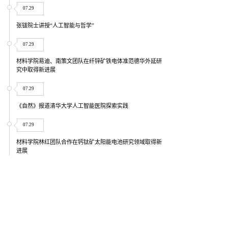
07.29
张钹院士讲授“人工智能与哲学”
07.29
材料学院易迪、南策文团队在纤锌矿铁电体准范德华外延研
究中取得新进展
07.29
《自然》报道清华大学人工智能医院探索实践
07.29
材料学院林红团队合作在钙钛矿太阳能电池研究领域取得新
进展