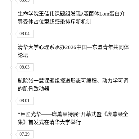
08.05
生命学院王佳伟课题组发现λ噬菌体Lom蛋白介
导受体占位型超感染排斥新机制
08.04
清华大学心理系承办2026中国—东盟青年共同体
论坛
08.03
航院张一慧课题组报道形态可编程、动力学可调
的肌骨致动器
08.01
“巨匠光华——庞薰琹特展”开幕式暨《庞薰琹全
集》首发式在清华大学举行
07.29