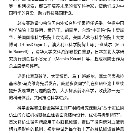
等一系列探索，都旨在培养未来的领军科学家，使他们成为中
国科学的脊梁，助力科技强国建设。
总决赛邀请40余位国内外知名科学家担任评委，包括中国
科学院院士莫毅明、黄乃正、胡事民，台湾“中研院”院士贺端
华，美国国家科学院院士袁钧瑛，美国艺术与科学院院士大栗
博司（HirosiOoguri），澳大利亚科学院院士马丁·班威尔（Mart
in Banwell），清华大学文科资深教授白重恩，日本东北大学研
究执行副总裁小谷元子（Motoko Kotani）等，丘成桐院士作为
总主席参与评审。
评委代表莫毅明、大栗博司、马丁·班威尔，嘉宾代表弗拉
基米尔·马克维奇先后发言，鼓励参赛同学们在科研征途上继续
提升发现重要问题的能力，大胆探索前沿科学，收获独一无二
的科研体验，共同推动科学进步。
科学金奖和生物金奖得主刘广羽的研究课题为“基于鲨鱼鳞
仿生的心脏机械瓣抗血栓表面微结构设计、优化与机制研究”，
首次将仿生微沟槽应用于心脏机械瓣，提出了微沟槽对血液剪
切力场影响的机制，初步尝试为每年数十万心脏机械瓣置换患