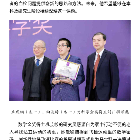
者的血栓问题提供崭新的思路和方法。未来，他希望能够在本
科及研究生阶段接续深耕这一课题。
丘成桐（左一）、向波涛（右一）为科学金奖得主刘广羽颁奖
数学金奖得主巩芸杉的研究灵感源自为家中行动不便的老
人寻找适宜运动的初衷，她敏锐捕捉到飞镖运动里的数学密
码，创新性地将飞镖比赛的投掷过程形式化为马尔科夫决策过