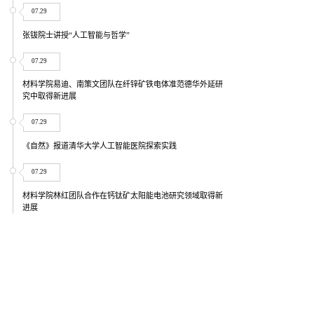
07.29
张钹院士讲授“人工智能与哲学”
07.29
材料学院易迪、南策文团队在纤锌矿铁电体准范德华外延研
究中取得新进展
07.29
《自然》报道清华大学人工智能医院探索实践
07.29
材料学院林红团队合作在钙钛矿太阳能电池研究领域取得新
进展