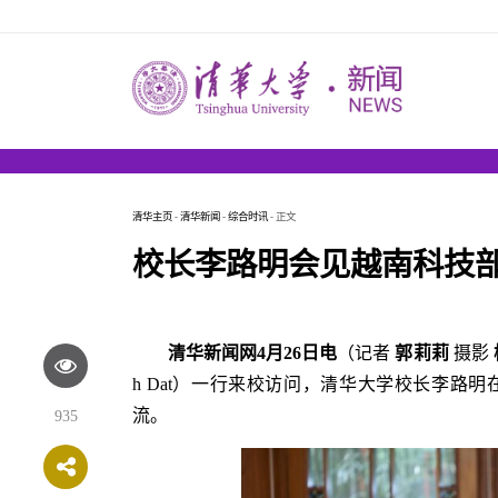
清华主页
-
清华新闻
-
综合时讯
- 正文
校长李路明会见越南科技
清华新闻网4月26日电
（记者
郭莉莉
摄影
h Dat）一行来校访问，清华大学校长李路
流。
935