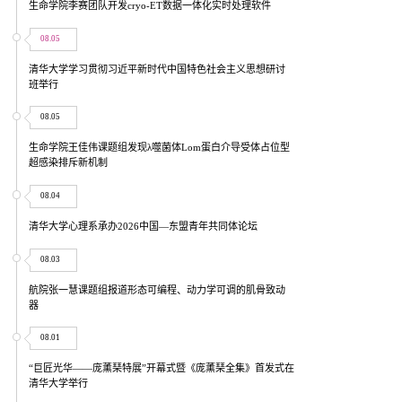
生命学院李赛团队开发cryo-ET数据一体化实时处理软件
08.05
清华大学学习贯彻习近平新时代中国特色社会主义思想研讨
班举行
08.05
生命学院王佳伟课题组发现λ噬菌体Lom蛋白介导受体占位型
超感染排斥新机制
08.04
清华大学心理系承办2026中国—东盟青年共同体论坛
08.03
航院张一慧课题组报道形态可编程、动力学可调的肌骨致动
器
08.01
“巨匠光华——庞薰琹特展”开幕式暨《庞薰琹全集》首发式在
清华大学举行