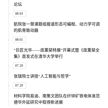
论坛
08.03
航院张一慧课题组报道形态可编程、动力学可调
的肌骨致动器
08.01
“巨匠光华——庞薰琹特展”开幕式暨《庞薰琹全
集》首发式在清华大学举行
07.29
张钹院士讲授“人工智能与哲学”
07.29
材料学院易迪、南策文团队在纤锌矿铁电体准范
德华外延研究中取得新进展