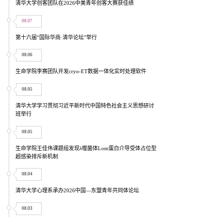
清华大学创客团队在2026中美青年创客大赛获佳绩
08.07
第十六届“国际华商·清华论坛”举行
08.06
生命学院李赛团队开发cryo-ET数据一体化实时处理软件
08.05
清华大学学习贯彻习近平新时代中国特色社会主义思想研讨
班举行
08.05
生命学院王佳伟课题组发现λ噬菌体Lom蛋白介导受体占位型
超感染排斥新机制
08.04
清华大学心理系承办2026中国—东盟青年共同体论坛
08.03