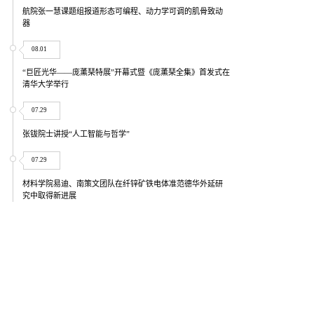
航院张一慧课题组报道形态可编程、动力学可调的肌骨致动
器
08.01
“巨匠光华——庞薰琹特展”开幕式暨《庞薰琹全集》首发式在
清华大学举行
07.29
张钹院士讲授“人工智能与哲学”
07.29
材料学院易迪、南策文团队在纤锌矿铁电体准范德华外延研
究中取得新进展