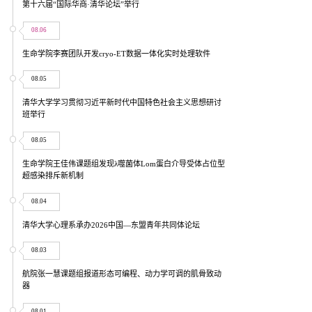
第十六届“国际华商·清华论坛”举行
08.06
生命学院李赛团队开发cryo-ET数据一体化实时处理软件
08.05
清华大学学习贯彻习近平新时代中国特色社会主义思想研讨
班举行
08.05
生命学院王佳伟课题组发现λ噬菌体Lom蛋白介导受体占位型
超感染排斥新机制
08.04
清华大学心理系承办2026中国—东盟青年共同体论坛
08.03
航院张一慧课题组报道形态可编程、动力学可调的肌骨致动
器
08.01