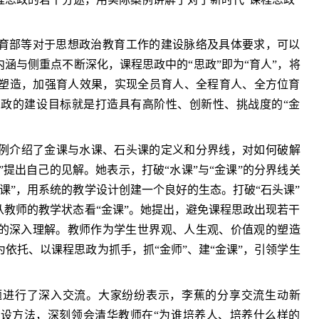
家、教育部等对于思想政治教育工作的建设脉络及具体要求，可以
内涵与侧重点不断深化，课程思政中的“思政”即为“育人”，将
塑造，加强育人效果，实现全员育人、全程育人、全方位育
政的建设目标就是打造具有高阶性、创新性、挑战度的“金
例介绍了金课与水课、石头课的定义和分界线，对如何破解
课”提出自己的见解。她表示，打破“水课”与“金课”的分界线关
课”，用系统的教学设计创建一个良好的生态。打破“石头课”
从教师的教学状态看“金课”。她提出，避免课程思政出现若干
义的深入理解。教师作为学生世界观、人生观、价值观的塑造
依托、以课程思政为抓手，抓“金师”、建“金课”，引领学生
题进行了深入交流。大家纷纷表示，李蕉的分享交流生动新
建设方法，深刻领会清华教师在“为谁培养人、培养什么样的