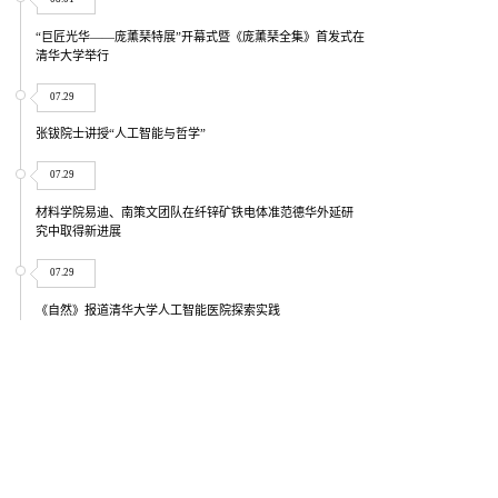
“巨匠光华——庞薰琹特展”开幕式暨《庞薰琹全集》首发式在
清华大学举行
07.29
张钹院士讲授“人工智能与哲学”
07.29
材料学院易迪、南策文团队在纤锌矿铁电体准范德华外延研
究中取得新进展
07.29
《自然》报道清华大学人工智能医院探索实践