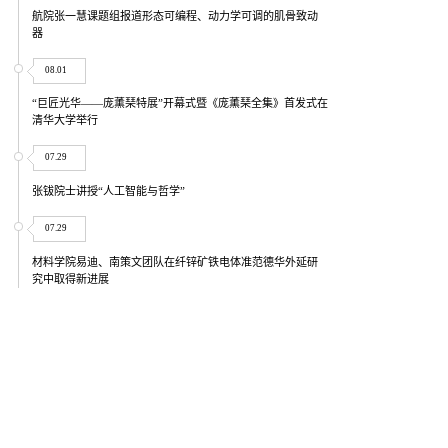
航院张一慧课题组报道形态可编程、动力学可调的肌骨致动
器
08.01
“巨匠光华——庞薰琹特展”开幕式暨《庞薰琹全集》首发式在
清华大学举行
07.29
张钹院士讲授“人工智能与哲学”
07.29
材料学院易迪、南策文团队在纤锌矿铁电体准范德华外延研
究中取得新进展