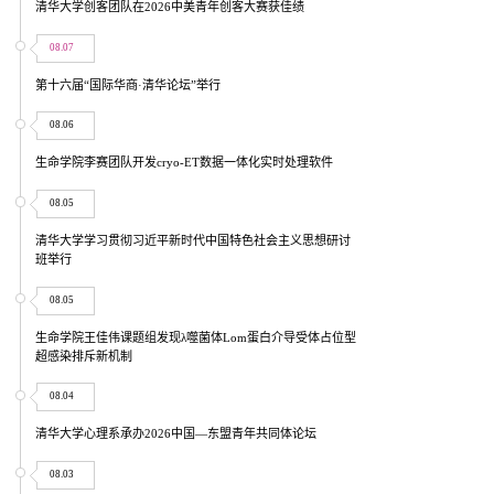
清华大学创客团队在2026中美青年创客大赛获佳绩
08.07
第十六届“国际华商·清华论坛”举行
08.06
生命学院李赛团队开发cryo-ET数据一体化实时处理软件
08.05
清华大学学习贯彻习近平新时代中国特色社会主义思想研讨
班举行
08.05
生命学院王佳伟课题组发现λ噬菌体Lom蛋白介导受体占位型
超感染排斥新机制
08.04
清华大学心理系承办2026中国—东盟青年共同体论坛
08.03