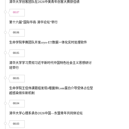
清华大学创客团队在2026中美青年创客大赛获佳绩
08.07
第十六届“国际华商·清华论坛”举行
08.06
生命学院李赛团队开发cryo-ET数据一体化实时处理软件
08.05
清华大学学习贯彻习近平新时代中国特色社会主义思想研讨
班举行
08.05
生命学院王佳伟课题组发现λ噬菌体Lom蛋白介导受体占位型
超感染排斥新机制
08.04
清华大学心理系承办2026中国—东盟青年共同体论坛
08.03