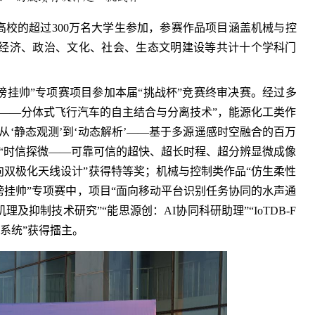
所高校的超过300万名大学生参加，参赛作品项目涵盖机械与控
经济、政治、文化、社会、生态文明建设等共计十个学科门
揭榜挂帅”专项赛项目参加本届“挑战杯”竞赛终审决赛。经过多
——分体式飞行汽车的自主结合与分离技术”，能源化工类作
从‘静态观测’到‘动态解析’——基于多源遥感时空融合的百万
“时信探微——可靠可信的超快、超长时程、超分辨显微成像
向双极化天线设计”获得特等奖；机械与控制类作品“仿生柔性
榜挂帅”专项赛中，项目“面向移动平台识别任务协同的水声通
及抑制技术研究”“能思源创：AI协同科研助理”“IoTDB-F
系统”获得擂主。