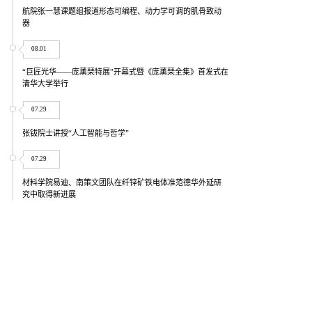
航院张一慧课题组报道形态可编程、动力学可调的肌骨致动
器
08.01
“巨匠光华——庞薰琹特展”开幕式暨《庞薰琹全集》首发式在
清华大学举行
07.29
张钹院士讲授“人工智能与哲学”
07.29
材料学院易迪、南策文团队在纤锌矿铁电体准范德华外延研
究中取得新进展