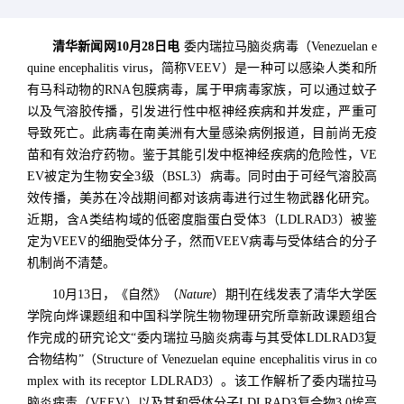
清华新闻网10月28日电
委内瑞拉马脑炎病毒（Venezuelan e
quine encephalitis virus，简称VEEV）是一种可以感染人类和所
有马科动物的RNA包膜病毒，属于甲病毒家族，可以通过蚊子
以及气溶胶传播，引发进行性中枢神经疾病和并发症，严重可
导致死亡。此病毒在南美洲有大量感染病例报道，目前尚无疫
苗和有效治疗药物。鉴于其能引发中枢神经疾病的危险性，VE
EV被定为生物安全3级（BSL3）病毒。同时由于可经气溶胶高
效传播，美苏在冷战期间都对该病毒进行过生物武器化研究。
近期，含A类结构域的低密度脂蛋白受体3（LDLRAD3）被鉴
定为VEEV的细胞受体分子，然而VEEV病毒与受体结合的分子
机制尚不清楚。
10月13日，《自然》（
Nature
）期刊在线发表了清华大学医
学院向烨课题组和中国科学院生物物理研究所章新政课题组合
作完成的研究论文“
委内瑞拉马脑炎病毒与其受体LDLRAD3复
合物结构
”（
Structure of Venezuelan equine encephalitis virus in co
mplex with its receptor LDLRAD3
）。该工作解析了委内瑞拉马
脑炎病毒（VEEV）以及其和受体分子LDLRAD3复合物3.0埃高