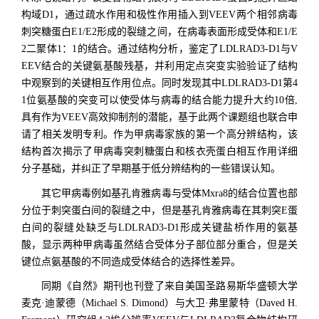
构域D1，通过疏水作用和极性作用插入到VEEV两个相邻病毒
刺突糖蛋白E1/E2形成的裂缝之间，在病毒表面形成受体和E1/E
2二聚体1：1的结合。通过结构分析，鉴定了LDLRAD3-D1与V
EEV结合的关键氨基酸残基，并利用定点突变实验验证了结构
中观察到的关键相互作用位点。同时发现其中LDLRAD3-D1第4
1位氨基酸的突变可以使受体与病毒的结合能力提升大约10倍,
具有作为VEEV高效抑制剂的潜能，基于此两个课题组也联合申
请了相关发明专利。作为甲病毒家族的第一个高分辨结构，该
结构首次揭示了甲病毒突刺糖蛋白和核衣壳蛋白相互作用详细
分子基础，并纠正了早期基于低分辨结构的一些错误认知。
其它甲病毒例如基孔肯雅病毒与受体Mxra8的结合位置也部
分位于刺突蛋白间的裂缝之中，但是基孔肯雅病毒在其刺突E蛋
白间的裂缝处缺乏与LDLRAD3-D1形成关键盐桥作用的氨基
酸，显示两种甲病毒虽然结合受体分子部位部分重合，但是关
键位点氨基酸的不同造成受体结合的选择性差异。
同期《自然》期刊也刊登了来自美国圣路易斯华盛顿大学
麦克·迪蒙德（Michael S. Dimond
）
与大卫·弗里蒙特（Daved H.