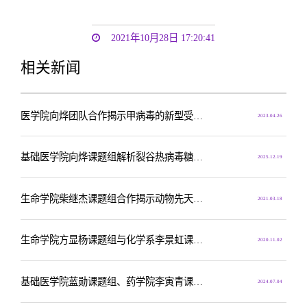
2021年10月28日 17:20:41
相关新闻
医学院向烨团队合作揭示甲病毒的新型受体识别模式及跨物种传播机制
2023.04.26
基础医学院向烨课题组解析裂谷热病毒糖蛋白组装机制
2025.12.19
生命学院柴继杰课题组合作揭示动物先天免疫受体NLRP1抑制的分子机制
2021.03.18
生命学院方显杨课题组与化学系李景虹课题组合作揭示黄病毒属抗核酸外切酶RNA(xrRNAs)机械稳定性各向异性的分子机制
2020.11.02
基础医学院蓝勋课题组、药学院李寅青课题组合作推出通用型基因编辑脱靶检测技术
2024.07.04