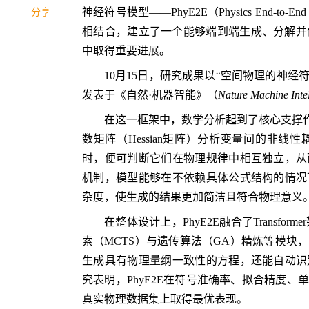
神经符号模型——PhyE2E（Physics End-to-End
分享
相结合，建立了一个能够端到端生成、分解并
中取得重要进展。
10月15日，研究成果以“空间物理的神经符号模型”（A N
发表于《自然·机器智能》（
Nature Machine Inte
在这一框架中，数学分析起到了核心支撑作
数矩阵（Hessian矩阵）分析变量间的非
时，便可判断它们在物理规律中相互独立，从
机制，模型能够在不依赖具体公式结构的情况
杂度，使生成的结果更加简洁且符合物理意义
在整体设计上，PhyE2E融合了Transf
索（MCTS）与遗传算法（GA）精炼等模块
生成具有物理量纲一致性的方程，还能自动识
究表明，PhyE2E在符号准确率、拟合精度
真实物理数据集上取得最优表现。