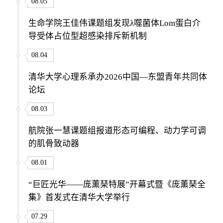
08.05
生命学院王佳伟课题组发现λ噬菌体Lom蛋白介
导受体占位型超感染排斥新机制
08.04
清华大学心理系承办2026中国—东盟青年共同体
论坛
08.03
航院张一慧课题组报道形态可编程、动力学可调
的肌骨致动器
08.01
“巨匠光华——庞薰琹特展”开幕式暨《庞薰琹全
集》首发式在清华大学举行
07.29